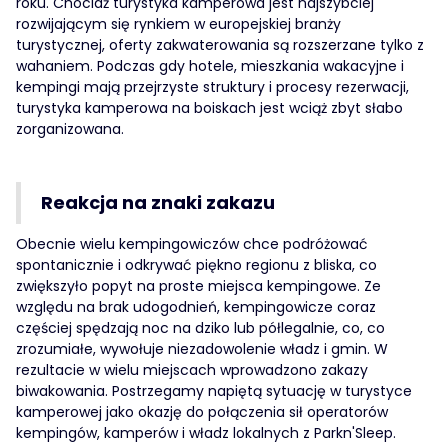
roku. Chociaż turystyka kamperowa jest najszybciej
rozwijającym się rynkiem w europejskiej branży
turystycznej, oferty zakwaterowania są rozszerzane tylko z
wahaniem. Podczas gdy hotele, mieszkania wakacyjne i
kempingi mają przejrzyste struktury i procesy rezerwacji,
turystyka kamperowa na boiskach jest wciąż zbyt słabo
zorganizowana.
Reakcja na znaki zakazu
Obecnie wielu kempingowiczów chce podróżować
spontanicznie i odkrywać piękno regionu z bliska, co
zwiększyło popyt na proste miejsca kempingowe. Ze
względu na brak udogodnień, kempingowicze coraz
częściej spędzają noc na dziko lub półlegalnie, co, co
zrozumiałe, wywołuje niezadowolenie władz i gmin. W
rezultacie w wielu miejscach wprowadzono zakazy
biwakowania. Postrzegamy napiętą sytuację w turystyce
kamperowej jako okazję do połączenia sił operatorów
kempingów, kamperów i władz lokalnych z Parkn'Sleep.