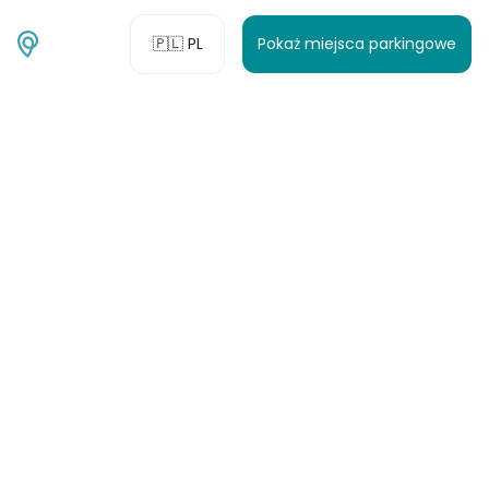
🇵🇱 PL
Pokaż miejsca parkingowe
Spontaniczne
podróżowanie z
kamperem powinno
być ponownie możliwe
15 marca 2022 r.