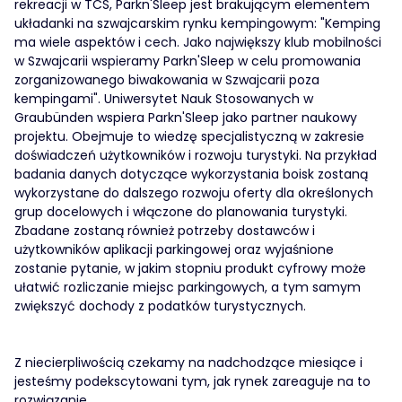
rekreacji w TCS, Parkn'Sleep jest brakującym elementem
układanki na szwajcarskim rynku kempingowym: "Kemping
ma wiele aspektów i cech. Jako największy klub mobilności
w Szwajcarii wspieramy Parkn'Sleep w celu promowania
zorganizowanego biwakowania w Szwajcarii poza
kempingami". Uniwersytet Nauk Stosowanych w
Graubünden wspiera Parkn'Sleep jako partner naukowy
projektu. Obejmuje to wiedzę specjalistyczną w zakresie
doświadczeń użytkowników i rozwoju turystyki. Na przykład
badania danych dotyczące wykorzystania boisk zostaną
wykorzystane do dalszego rozwoju oferty dla określonych
grup docelowych i włączone do planowania turystyki.
Zbadane zostaną również potrzeby dostawców i
użytkowników aplikacji parkingowej oraz wyjaśnione
zostanie pytanie, w jakim stopniu produkt cyfrowy może
ułatwić rozliczanie miejsc parkingowych, a tym samym
zwiększyć dochody z podatków turystycznych.
Z niecierpliwością czekamy na nadchodzące miesiące i
jesteśmy podekscytowani tym, jak rynek zareaguje na to
rozwiązanie.