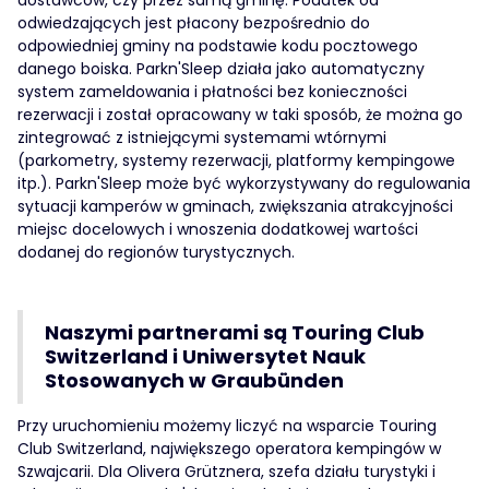
dostawców, czy przez samą gminę. Podatek od
odwiedzających jest płacony bezpośrednio do
odpowiedniej gminy na podstawie kodu pocztowego
danego boiska. Parkn'Sleep działa jako automatyczny
system zameldowania i płatności bez konieczności
rezerwacji i został opracowany w taki sposób, że można go
zintegrować z istniejącymi systemami wtórnymi
(parkometry, systemy rezerwacji, platformy kempingowe
itp.). Parkn'Sleep może być wykorzystywany do regulowania
sytuacji kamperów w gminach, zwiększania atrakcyjności
miejsc docelowych i wnoszenia dodatkowej wartości
dodanej do regionów turystycznych.
Naszymi partnerami są Touring Club
Switzerland i Uniwersytet Nauk
Stosowanych w Graubünden
Przy uruchomieniu możemy liczyć na wsparcie Touring
Club Switzerland, największego operatora kempingów w
Szwajcarii. Dla Olivera Grütznera, szefa działu turystyki i