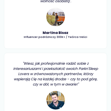
wolność osobistą".
Jonas Leib
Head Technics - Tour de Suisse
Martina Bisaz
Influencer podróżniczy 300K+ / Twórca treści
"Jako kochający wolność kamper Defender na
dachu, Parkn'Sleep jest dla mnie właściwą rzeczą
"Wiesz, jak profesjonalnie radzić sobie z
do odkrywania świata z dala od masowej turystyki.
interesariuszami i przekształcić swoich Parkn'Sleep
To cyfrowa odpowiedź na stare struktury rynkowe".
Lovers w zrównoważonych partnerów, którzy
wspierają Cię na każdej drodze - czy to pod górę,
czy w dół, w tym w awarie!"
Fabian Plüss
CEO i założyciel Kingfluencers AG