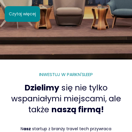
Czytaj więcej
INWESTUJ W PARKN'SLEEP
Dzielimy
się nie tylko
wspaniałymi miejscami, ale
także
naszą firmą!
‍N
asz
startup z branży travel tech przywraca