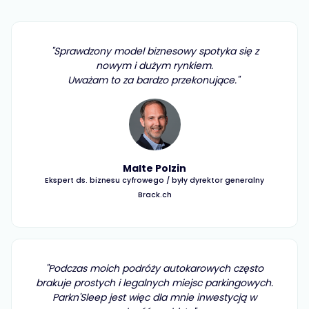
"Innowacyjne wykorzystanie rozwiązań cyfrowych
"Sprawdzony model biznesowy spotyka się z
umożliwia skuteczne zaspokajanie potrzeb
nowym i dużym rynkiem.
społeczeństwa bez wydatków rządowych - to jest
Uważam to za bardzo przekonujące." ‍
przyszłość".
Malte Polzin
Ekspert ds. biznesu cyfrowego / były dyrektor generalny
Christophe Lanz
Radny kantonu Zug FDP
Brack.ch
"Wyraźna wartość dodana dla naszych lokalizacji
"Podczas moich podróży autokarowych często
brakuje prostych i legalnych miejsc parkingowych.
scenicznych: goście i fani podróżujący kamperem
mogą łatwo znaleźć swoje miejsce w pobliżu akcji".
Parkn'Sleep jest więc dla mnie inwestycją w