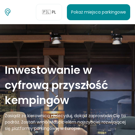
🇵🇱 PL
Pokaż miejsca parkingowe
Inwestowanie w
cyfrową przyszłość
kempingów
Zasiądź za kierownicą i zdecyduj, dokąd zaprowadzi Cię ta
podróż. Zostań współwłaścicielem najszybciej rozwijającej
się platformy parkingowej w Europie.