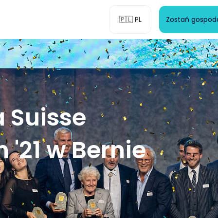
🇵🇱 PL
Zostań gospoda
a Suisse
 '21 w Bernie