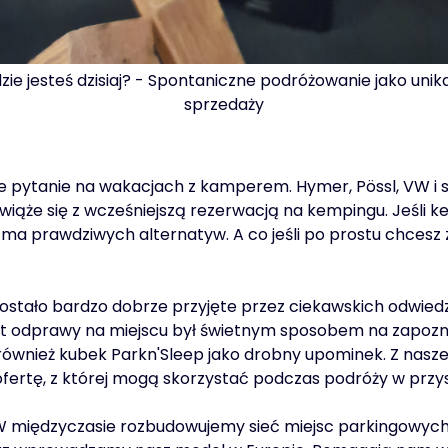
zie jesteś dzisiaj? - Spontaniczne podróżowanie jako unik
sprzedaży
wowe pytanie na wakacjach z kamperem. Hymer, Pössl, VW i s
iąże się z wcześniejszą rezerwacją na kempingu. Jeśli kem
 ma prawdziwych alternatyw. A co jeśli po prostu chcesz z
ostało bardzo dobrze przyjęte przez ciekawskich odwiedz
t odprawy na miejscu był świetnym sposobem na zapoznanie
ównież kubek Parkn'Sleep jako drobny upominek. Z nasze
ertę, z której mogą skorzystać podczas podróży w przys
 międzyczasie rozbudowujemy sieć miejsc parkingowych.