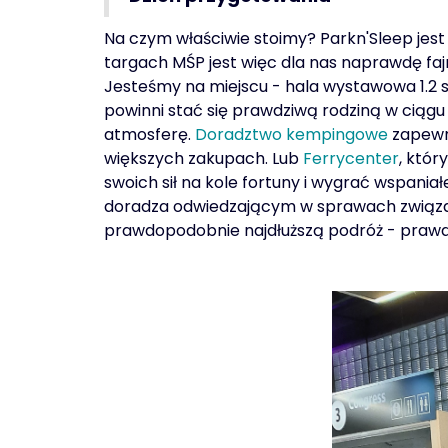
Na czym właściwie stoimy? Parkn'Sleep jest
targach MŚP jest więc dla nas naprawdę f
Jesteśmy na miejscu - hala wystawowa 1.2 s
powinni stać się prawdziwą rodziną w ciągu na
atmosferę.
Doradztwo kempingowe
zapewni
większych zakupach. Lub
Ferrycenter
, któ
swoich sił na kole fortuny i wygrać wspania
doradza odwiedzającym w sprawach związa
prawdopodobnie najdłuższą podróż - prawd