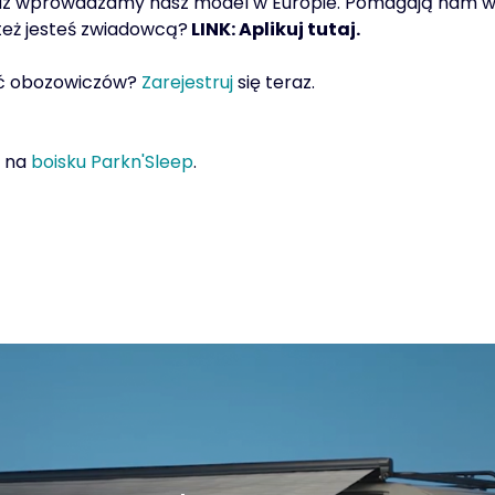
raz wprowadzamy nasz model w Europie. Pomagają nam w t
 też jesteś zwiadowcą?
LINK: Aplikuj tutaj.
tać obozowiczów?
Zarejestruj
się teraz.
e na
boisku Parkn'Sleep
.