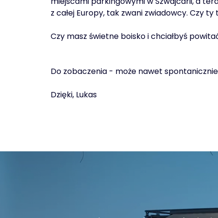
miejscami parkingowymi w Szwajcarii, a te
z całej Europy, tak zwani zwiadowcy. Czy ty
Czy masz świetne boisko i chciałbyś powi
Do zobaczenia - może nawet spontaniczni
Dzięki, Lukas