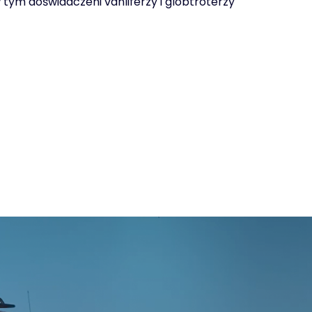
ym doświadczeni vanliferzy i globtroterzy