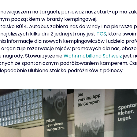
 nowicjuszem na targach, ponieważ nasz start-up ma zale
ajnym początkiem w branży kempingowej.
toisko B014. Autobus zabiera nas do windy i na pierwsze 
jbliższych kilku dni. Z jednej strony jest
TCS
, które swoi
a informacje dla nowych kempingowiczów i udziela prof
ry organizuje rezerwację rejsów promowych dla nas, obo
łe nagrody. Stowarzyszenie
Wohnmobilland Schweiz
jest n
nych ze spontanicznym podróżowaniem kamperem. Caro i
opodobnie ulubione stoisko podróżników z północy.