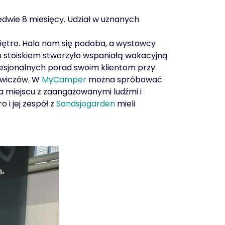
dwie 8 miesięcy. Udział w uznanych
piętro. Hala nam się podoba, a wystawcy
m stoiskiem stworzyło wspaniałą wakacyjną
esjonalnych porad swoim klientom przy
zowiczów. W
MyCamper
można spróbować
a miejscu z zaangażowanymi ludźmi i
 jej zespół z
Sandsjogarden
mieli