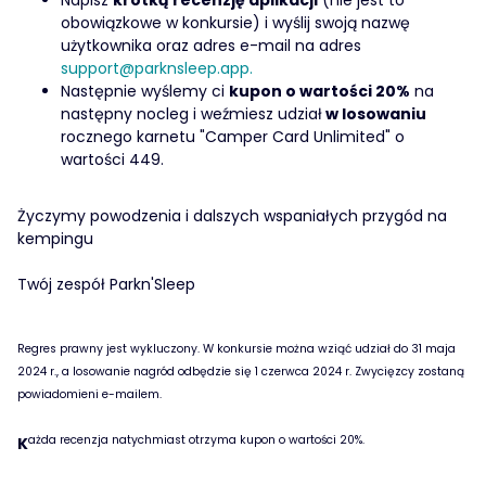
Napisz
krótką recenzję aplikacji
(nie jest to
obowiązkowe w konkursie) i wyślij swoją nazwę
użytkownika oraz adres e-mail na adres
support@parknsleep.app.
Następnie wyślemy ci
kupon o wartości 20%
na
następny nocleg i weźmiesz udział
w losowaniu
rocznego karnetu "Camper Card Unlimited" o
wartości 449.
Życzymy powodzenia i dalszych wspaniałych przygód na
kempingu
Twój zespół Parkn'Sleep
Regres prawny jest wykluczony. W konkursie można wziąć udział do 31 maja
2024 r., a losowanie nagród odbędzie się 1 czerwca 2024 r. Zwycięzcy zostaną
powiadomieni e-mailem.
ażda recenzja natychmiast otrzyma kupon o wartości 20%.
K
‍ ‍