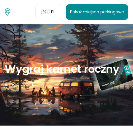
🇵🇱 PL
Pokaż miejsca parkingowe
Wygraj karnet roczny
9 maja 2024 r.